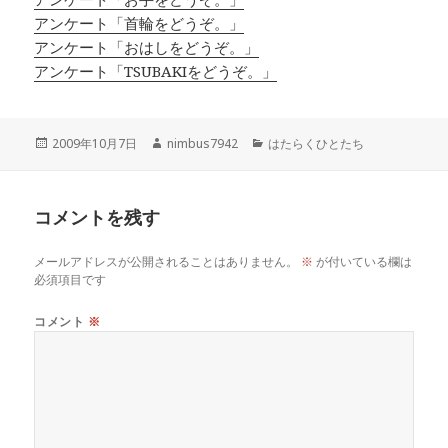
アンケート「首輪をどうぞ。」
アンケート「おはしをどうぞ。」
アンケート「TSUBAKIをどうぞ。」
投
作
カ
2009年10月7日
nimbus7942
はたらくひとたち
稿
成
テ
日:
者
ゴ
リ
コメントを残す
ー
メールアドレスが公開されることはありません。
※
が付いている欄は
必須項目です
コメント
※