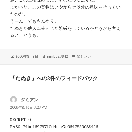
よかった。この置物はいやがらせ以外の意味を持ってい
たのだ。
うーん、でももんやり。
たぬきが他人に先んじた繁栄をしているかどうかを考え
ると、どうも。
投
作
カ
2009年8月3日
nimbus7942
楽したい
稿
成
テ
日:
者
ゴ
リ
「たぬき」への2件のフィードバック
ー
ダミアン
よ
り:
2009年8月6日 7:27 PM
SECRET: 0
PASS: 74be16979710d4c4e7c6647856088456