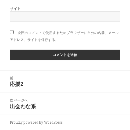
サイト
次回のコメントで使用するためブラウザーに自分の名前、メール
アドレス、サイトを保存する。
投
前
稿
応援2
前
ナ
の
ビ
投
次ページへ
ゲ
稿:
出会わな系
次
ー
の
シ
投
ョ
Proudly powered by WordPress
稿:
ン