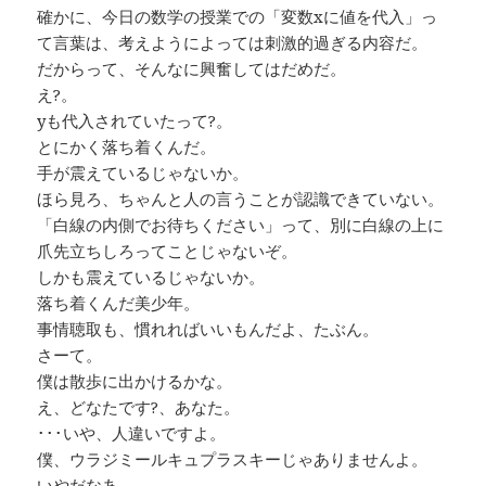
確かに、今日の数学の授業での「変数xに値を代入」っ
て言葉は、考えようによっては刺激的過ぎる内容だ。
だからって、そんなに興奮してはだめだ。
え?。
yも代入されていたって?。
とにかく落ち着くんだ。
手が震えているじゃないか。
ほら見ろ、ちゃんと人の言うことが認識できていない。
「白線の内側でお待ちください」って、別に白線の上に
爪先立ちしろってことじゃないぞ。
しかも震えているじゃないか。
落ち着くんだ美少年。
事情聴取も、慣れればいいもんだよ、たぶん。
さーて。
僕は散歩に出かけるかな。
え、どなたです?、あなた。
･･･いや、人違いですよ。
僕、ウラジミールキュプラスキーじゃありませんよ。
いやだなあ。