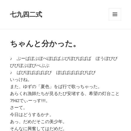
七九四二式
メニュ
ーとウ
ィジェ
ット
ちゃんと分かった。
♪ ぶーばぼぶぼべぼばばぶびぼびばばば ぼうぼびび
びびぼぶぼびべぶぶ
♪ ばびぼばばばばび ぼばばばばばびばび
いっけね。
また、ゆずの「夏色」をば行で歌っちゃった。
あらくれ漁師たちが見るたび安堵する、希望の灯台こと
7942でぃーっす!!!。
さーて。
今日はどうするかナ。
あっ、だめだそこの美少年。
そんなに興奮してはだめだ。