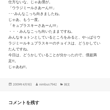
仕方ないな、じゃあ僕が。
「ウラジミールさあーん!!!」
･･･みんなこっち向きましたね。
じゃあ、もう一度。
「キュプラスキーさあーん!!!」
・・・みんなこっち向いたままですね。
みんなキョトンとしているところをみると、やっぱりウ
ラジミールキュプラスキーのチョイスは、どうかしてい
たんですね。
今日は、どうかしていることが分かったので、僕超満
足!!。
じゃあね!!。
投
作
カ
2009年4月9日
nimbus7942
雑文
稿
成
テ
日:
者
ゴ
リ
コメントを残す
ー