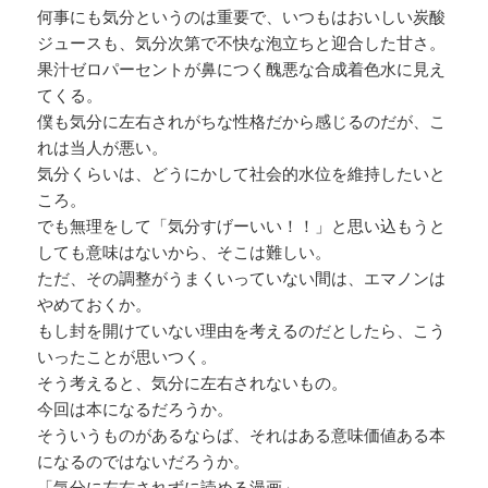
何事にも気分というのは重要で、いつもはおいしい炭酸
ジュースも、気分次第で不快な泡立ちと迎合した甘さ。
果汁ゼロパーセントが鼻につく醜悪な合成着色水に見え
てくる。
僕も気分に左右されがちな性格だから感じるのだが、こ
れは当人が悪い。
気分くらいは、どうにかして社会的水位を維持したいと
ころ。
でも無理をして「気分すげーいい！！」と思い込もうと
しても意味はないから、そこは難しい。
ただ、その調整がうまくいっていない間は、エマノンは
やめておくか。
もし封を開けていない理由を考えるのだとしたら、こう
いったことが思いつく。
そう考えると、気分に左右されないもの。
今回は本になるだろうか。
そういうものがあるならば、それはある意味価値ある本
になるのではないだろうか。
「気分に左右されずに読める漫画」