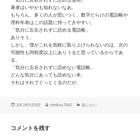
著者はいやかも知れないなあ。
もちろん、多くの人が思いつく、数字だらけの電話帳や
理科年表はこの話題に持ってきやすい。
「気分に左右されずに読める電話帳」
ありそう。
しかし、僕がこれを気軽に取り上げられないのは、次の
可能性も同程度以上にありうると思っているからであ
る。
「気分に左右されずに読めない電話帳」
どんな気分にあっても読めない本。
それはそれでぐっとくるのだが。
投
作
カ
2012年5月9日
nimbus7942
楽したい
稿
成
テ
日:
者
ゴ
リ
コメントを残す
ー