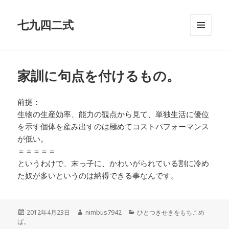
七九四二式
メニュ
ーとウ
ィジェ
ット
家訓に句点を付けるもの。
前提：
生物の生産効率、能力の観点から見て、単独生活に優位
を示す個体を産み出すのは極めてコストパフォーマンス
が低い。
＝＝＝＝＝
というわけで、末っ子に、かわいがられている割に冷め
た奴が多いというのは納得できる事なんです。
投
作
カ
2012年4月23日
nimbus7942
ひとつきせきをもちこめ
稿
成
テ
ば。