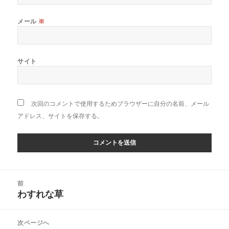
メール
※
サイト
次回のコメントで使用するためブラウザーに自分の名前、メール
アドレス、サイトを保存する。
投
前
稿
わすれな草
前
ナ
の
ビ
投
次ページへ
ゲ