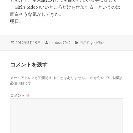
「Girl’s Sideのいいところだけを付加する」というのは
面白そうな気がしてきた。
明日。
投
作
カ
2012年3月19日
nimbus7942
汎用性より低い
稿
成
テ
日:
者
ゴ
リ
コメントを残す
ー
メールアドレスが公開されることはありません。
※
が付いている欄は
必須項目です
コメント
※