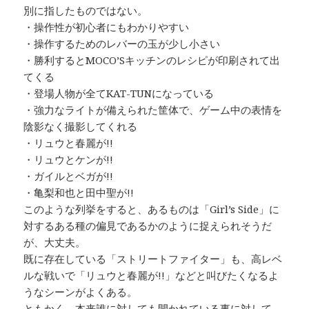
別に指したものではない。
・操作性が初心者にもわかりやすい
・操作するためのレバーの玉が少し小さい
・勝利するとMOCO’Sキッチンのレシピが印刷されて出
てくる
・登場人物が全てKAT-TUNになっている
・強力なライトが備えられた筐体で、ゲーム中の表情を
陰影なく撮影してくれる
・リュウと春麗が!!
・リュウとケンが!!
・ガイルとベガが!!
・亀梨和也と田中聖が!!
このような列挙をすると、あるものは「Girl’s Side」に
対するある種の偏見であるかのように捉えられそうだ
が、大丈夫。
既に存在している「ストリートファイター」も、高レベ
ルな戦いで「リュウと春麗が!!」などと叫びたくなるよ
うなシーンがよくある。
ともかく、本来誰に対しても開かれている事に対して