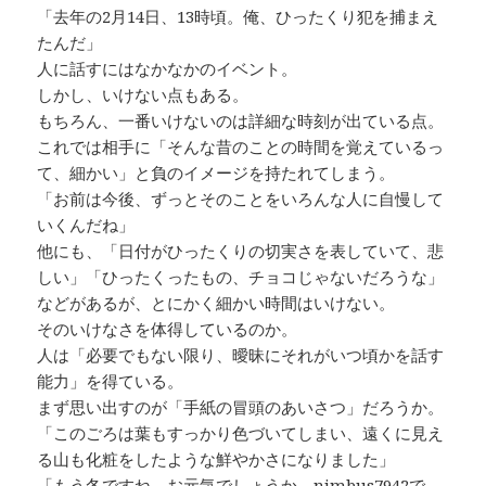
「去年の2月14日、13時頃。俺、ひったくり犯を捕まえ
たんだ」
人に話すにはなかなかのイベント。
しかし、いけない点もある。
もちろん、一番いけないのは詳細な時刻が出ている点。
これでは相手に「そんな昔のことの時間を覚えているっ
て、細かい」と負のイメージを持たれてしまう。
「お前は今後、ずっとそのことをいろんな人に自慢して
いくんだね」
他にも、「日付がひったくりの切実さを表していて、悲
しい」「ひったくったもの、チョコじゃないだろうな」
などがあるが、とにかく細かい時間はいけない。
そのいけなさを体得しているのか。
人は「必要でもない限り、曖昧にそれがいつ頃かを話す
能力」を得ている。
まず思い出すのが「手紙の冒頭のあいさつ」だろうか。
「このごろは葉もすっかり色づいてしまい、遠くに見え
る山も化粧をしたような鮮やかさになりました」
「もう冬ですね。お元気でしょうか。nimbus7942で