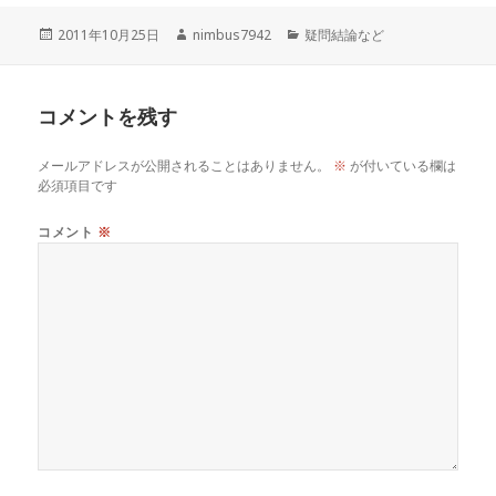
投
作
カ
2011年10月25日
nimbus7942
疑問結論など
稿
成
テ
日:
者
ゴ
リ
コメントを残す
ー
メールアドレスが公開されることはありません。
※
が付いている欄は
必須項目です
コメント
※