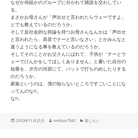
なぜか何組かのグループに分かれて雑談を交わしてい
る。
まさかお母さんが「声出せと言われたらウェーですよ」
とでも教えているのだろうか。
そして反社会的な持論を持つお母さんなんかは「声出せ
と言われたら、高音でナーと言いなさい」とかみんなと
違うようになる事を教えているのだろうか。
そしてそのことがお父さんにばれて、子供が「ナーとウ
ェーでけんかをしてほしくありません」と書いた自分の
短冊を、夕方の河原にて、バットで打ちのめしたりする
のだろうか。
家族というのは、僕の知らないところですごいことにな
ってんのな!!。
な!!。
投
作
カ
2010年11月21日
nimbus7942
楽したい
稿
成
テ
日:
者
ゴ
リ