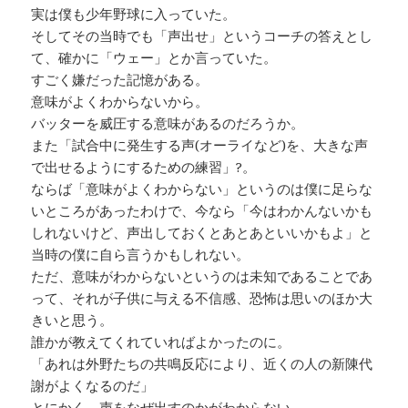
実は僕も少年野球に入っていた。
そしてその当時でも「声出せ」というコーチの答えとし
て、確かに「ウェー」とか言っていた。
すごく嫌だった記憶がある。
意味がよくわからないから。
バッターを威圧する意味があるのだろうか。
また「試合中に発生する声(オーライなど)を、大きな声
で出せるようにするための練習」?。
ならば「意味がよくわからない」というのは僕に足らな
いところがあったわけで、今なら「今はわかんないかも
しれないけど、声出しておくとあとあといいかもよ」と
当時の僕に自ら言うかもしれない。
ただ、意味がわからないというのは未知であることであ
って、それが子供に与える不信感、恐怖は思いのほか大
きいと思う。
誰かが教えてくれていればよかったのに。
「あれは外野たちの共鳴反応により、近くの人の新陳代
謝がよくなるのだ」
とにかく、声をなぜ出すのかがわからない。