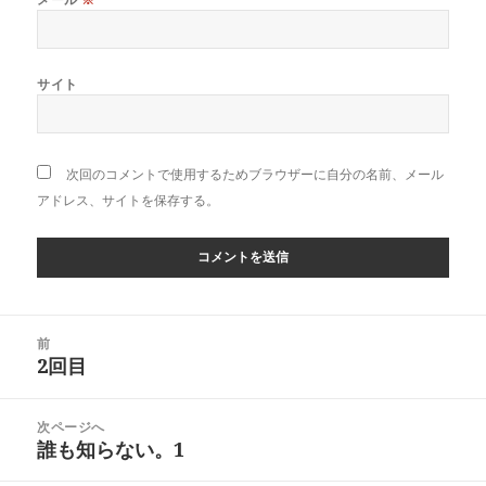
サイト
次回のコメントで使用するためブラウザーに自分の名前、メール
アドレス、サイトを保存する。
投
前
稿
2回目
前
ナ
の
ビ
投
次ページへ
ゲ
稿:
誰も知らない。1
次
ー
の
シ