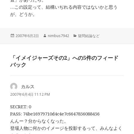
…この設定って、結構いぢれる内容ではないかと思う
が、どうか。
投
作
カ
2007年6月2日
nimbus7942
疑問結論など
稿
成
テ
日:
者
ゴ
リ
「イメイジャーズその2」への5件のフィード
ー
バック
カルス
よ
り:
2007年6月4日 11:12 PM
SECRET: 0
PASS: 74be16979710d4c4e7c6647856088456
んんー？分からなくなった。
登場人物に何かのイメージを投影するって、みんなよく