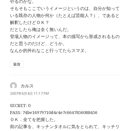
やるのかな。
そもそもここでいうイメージというのは、自分が知って
いる既存の人物か何か（たとえば芸能人？）、であると
解釈したけどＯＫ？
だとしたら俺は全く無いんだ。
登場人物のイメージって、本の描写から形成されるもの
だと思うのだけど、どうか。
なんか的外れなこと行ってたらスマヌ。
返信
カルス
よ
り:
2007年6月4日 11:17 PM
SECRET: 0
PASS: 74be16979710d4c4e7c6647856088456
ＯＫ．全てを把握した。
前の記事を、キッチンタオルに気をとられて、キッチリ