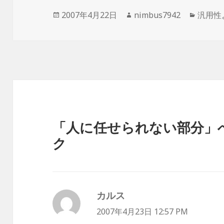
投
作
カ
2007年4月22日
nimbus7942
汎用性
稿
成
テ
日:
者
ゴ
リ
ー
「人に任せられない部分」
ク
カルス
よ
り:
2007年4月23日 12:57 PM