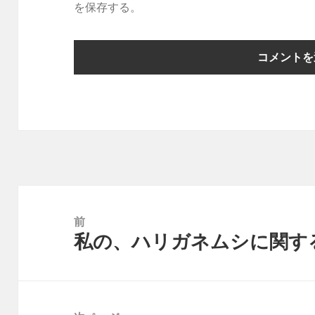
を保存する。
投
稿
前
私の、ハリガネムシに関す
ナ
前
ビ
の
ゲ
投
ー
稿: