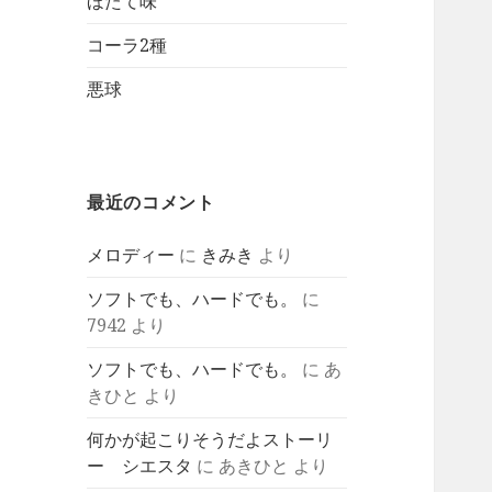
ほたて味
コーラ2種
悪球
最近のコメント
メロディー
に
きみき
より
ソフトでも、ハードでも。
に
7942
より
ソフトでも、ハードでも。
に
あ
きひと
より
何かが起こりそうだよストーリ
ー シエスタ
に
あきひと
より