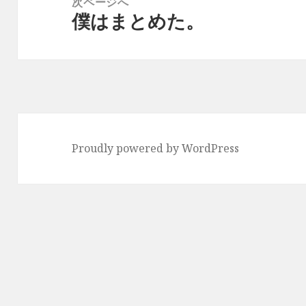
次ページへ
シ
僕はまとめた。
次
ョ
の
ン
投
稿:
Proudly powered by WordPress