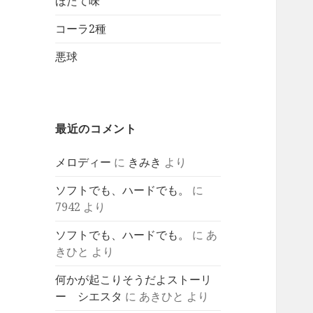
ほたて味
コーラ2種
悪球
最近のコメント
メロディー
に
きみき
より
ソフトでも、ハードでも。
に
7942
より
ソフトでも、ハードでも。
に
あ
きひと
より
何かが起こりそうだよストーリ
ー シエスタ
に
あきひと
より