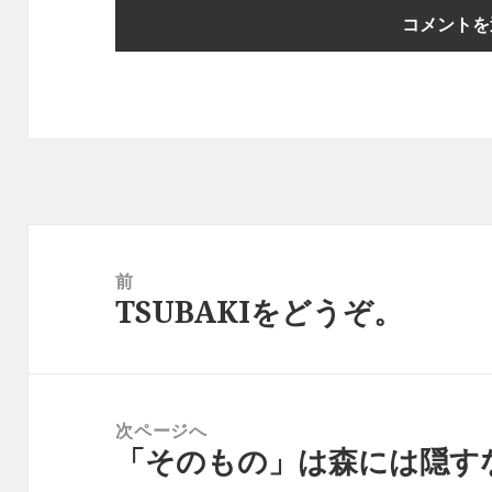
投
稿
前
TSUBAKIをどうぞ。
ナ
前
ビ
の
ゲ
投
ー
稿:
次ページへ
シ
「そのもの」は森には隠す
次
ョ