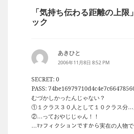
「気持ち伝わる距離の上限
ック
あきひと
よ
り:
2006年11月8日 8:52 PM
SECRET: 0
PASS: 74be16979710d4c4e7c6647856
むづかしかったんじゃない？
①１クラス３０人として１０クラス分…
②…っておやじじゃん！！
…ﾏｧフィクションですから
実在の人物で