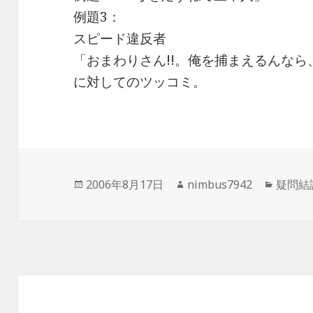
例題3：
スピード違反者
「おまわりさん!!。俺を捕まえるんなら
に対してのツッコミ。
投
作
カ
2006年8月17日
nimbus7942
疑問結
稿
成
テ
日:
者
ゴ
リ
ー