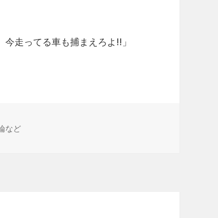
、今走ってる車も捕まえろよ!!」
論など