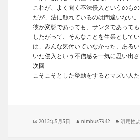
これが、よく聞く不法侵入というのもの
だが、法に触れているのは間違いない。
彼が変態であっても、サンタであっても
したがって、そんなことを生業としてい
は、みんな気付いていなかった、あるい
いた侵入という不信感を一気に思い出さ
次回
こそこそとした挙動をするとマズい人た
投
作
カ
2013年5月5日
nimbus7942
汎用性
稿
成
テ
日:
者
ゴ