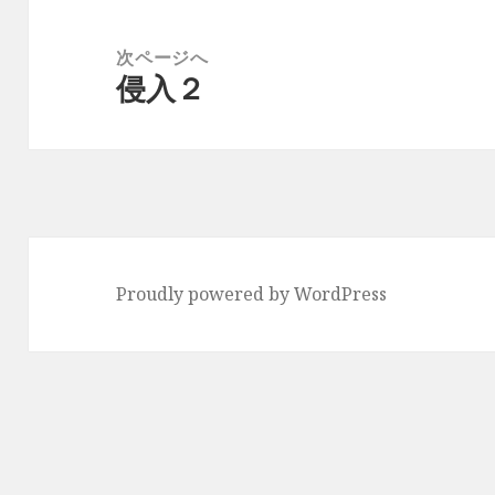
ゲ
投
ー
稿:
次ページへ
シ
侵入２
次
ョ
の
ン
投
稿:
Proudly powered by WordPress