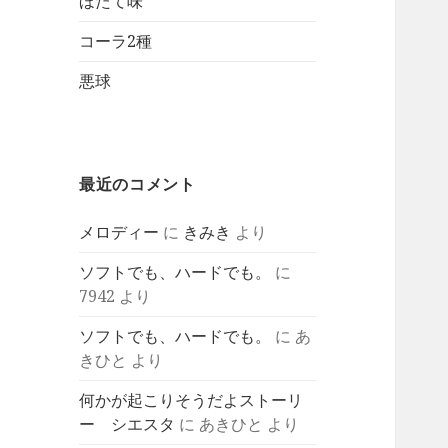
ほたて味
コーラ2種
悪球
最近のコメント
メロディー
に
きみき
より
ソフトでも、ハードでも。
に
7942
より
ソフトでも、ハードでも。
に
あ
きひと
より
何かが起こりそうだよストーリ
ー シエスタ
に
あきひと
より