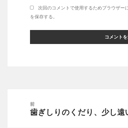
次回のコメントで使用するためブラウザー
を保存する。
投
稿
前
歯ぎしりのくだり、少し遠
ナ
前
ビ
の