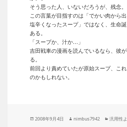
そう思った人、いないだろうが、残念。
この言葉が目指すのは「でかい肉から出
塩辛くなったスープ」ではなく、生命誕
ある。
「スープか、汁か…」
吉田戦車の漫画を読んでいるなら、彼が
る。
前回より責めていたが原始スープ、これ
のかもしれない。
投
作
カ
2008年9月4日
nimbus7942
汎用性
稿
成
テ