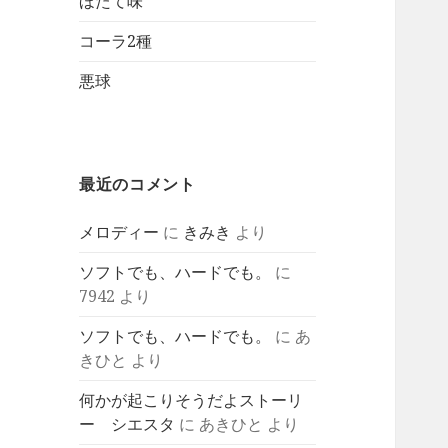
ほたて味
コーラ2種
悪球
最近のコメント
メロディー
に
きみき
より
ソフトでも、ハードでも。
に
7942
より
ソフトでも、ハードでも。
に
あ
きひと
より
何かが起こりそうだよストーリ
ー シエスタ
に
あきひと
より