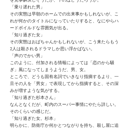
「乗り遅れた男」
その実態は早朝のホームでの出来事かもしれないが、こ
れが何かのタイトルになっていたりすると、なにやらハ
ードボイルドな雰囲気が出る。
「知り過ぎた女」
その実態はおばちゃんかもしれないが、こう来たらもう
2人は殺されるドラマしか思い浮かばない。
「声のでかい男」
このように、付加される情報によっては「恋のから騒
ぎ」風になってしまうようだ、男、女。
ところで、どうも固有名詞でいきなり指摘するより、一
旦その人を「男女」で表現してから指摘すると、その深
みが増すような気がする。
「知り過ぎた杉本さん」
なんとなくだが、町内のスーパー事情にやたら詳しい。
そのくらいの感じだ。
「知り過ぎた女。杉本」
明らかに、防衛庁か何かとつながりを持ち、殺し屋に追