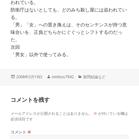
われている。
防衛庁はないとしても、どのみち殺し屋には追われてい
る。
「男」「女」への置き換えは、そのセンテンスが持つ意
味合いを、正負どちらかにぐぐっとシフトするのだっ
た。
次回
「男女」以外で使ってみる。
投
作
カ
2008年3月19日
nimbus7942
疑問結論など
稿
成
テ
日:
者
ゴ
リ
コメントを残す
ー
メールアドレスが公開されることはありません。
※
が付いている欄は
必須項目です
コメント
※