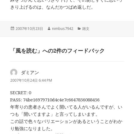
きり上げるのは、なんだかつばめ返しだ。
投
作
カ
2007年10月23日
nimbus7942
雑文
稿
成
テ
日:
者
ゴ
リ
「風を読む」への2件のフィードバック
ー
ダミアン
よ
り:
2007年10月24日 6:44 PM
SECRET: 0
PASS: 74be16979710d4c4e7c6647856088456
年寄りの患者さんでよく開いてる人がいるんですが、い
つも「開いてますよ」と言ってしまいます。
この話で色々なバリエーションがあるということがわか
り勉強になりました。